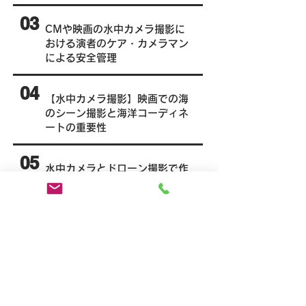
03
CMや映画の水中カメラ撮影に
おける演者のケア・カメラマン
による安全管理
04
【水中カメラ撮影】映画での海
のシーン撮影と海洋コーディネ
ートの重要性
05
水中カメラとドローン撮影で作
る、魅力的なMV映像の演出法
06
水中撮影の魅力を引き出すカメ
ラとモデルの活用法
07