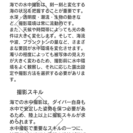
海での水中撮影は、刻一刻と変化する
海の状況を把握することが重要です。
水深・透明度・潮流・生物の動きな
ど、撮影環境は常に流動的です。
また、天候や時間帯によっても光の条
件は大きく変化します。そして、海流
や波、プランクトンの量など、さまざ
まな要因が水中環境を変化させます。
濁りの程度によっても被写体の見え方
が大きく変わるため、撮影前に水中環
境をよく観察し、それに応じた露出設
定や撮影方法を選択する必要がありま
す。
撮影スキル
海での水中撮影は、ダイバー自身も
水中で安定した姿勢を保つ必要があ
るため、陸上以上に撮影スキルが求
められます。
水中撮影で重要なスキルの一つに、