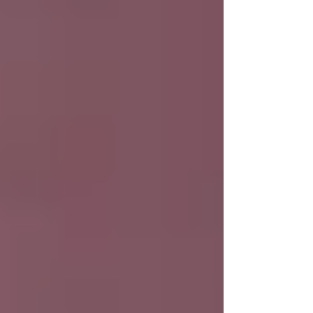
でも、監督や撮影監督の想いをそのまま映像に
することを目指しています。 水中撮影のプロで
はなく、作品づくりのプロフェッショナルとし
て。 その姿勢が評価され、映画、CM、MV、
ドラマ、そして海外制作チームからも継続して
ご依頼をいただいています。 水中シーンを単な
る「撮影」で終わらせるのではなく、作品の印
象を決定づける一つの演出として考えたい。 そ
のような作品づくりを目指す制作チームと、こ
れからもご一緒できれば幸いです。