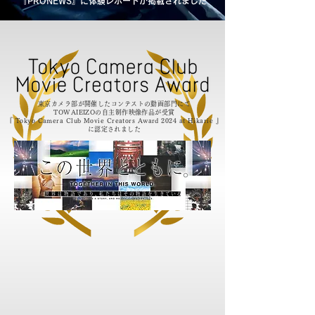
『PRONEWS』に体験レポートが掲載されました
東京カメラ部が開催したコンテストの動画部門にて
TOWAIEIZOの自主制作映像作品が受賞
『 Tokyo Camera Club Movie Creators Award 2024 at Hikarie 』
に認定されました​