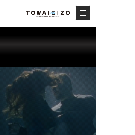
080-9404-2418
映画･CM･MV･TV番組･自主制作･作品撮り他
​1カットの撮影から気軽にご相談ください
​info@towaieizo.com
Underwater Cinematics