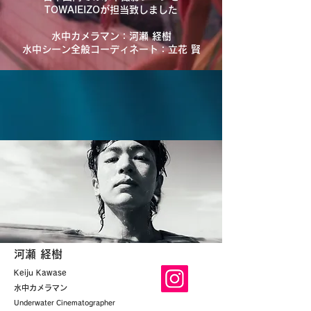
TOWAIEIZOが担当致しました
水中カメラマン：河瀬 経樹
水中シーン全般コーディネート：立花 賢
​河瀬 経樹
Keiju Kawase
水中カメラマン
Underwater Cinematographer