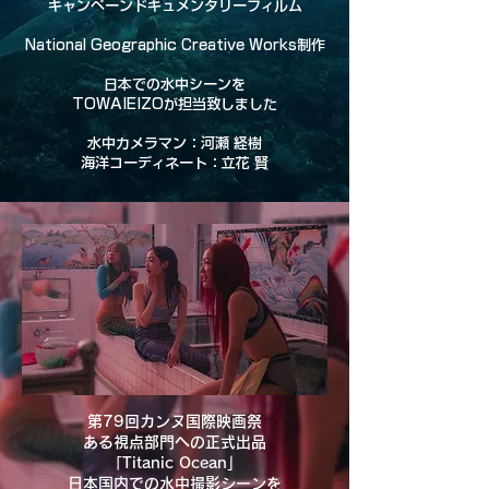
キャンペーン
ドキュメンタリーフィルム
National Geographic Creative Works制作
日本での水中シーンを
TOWAIEIZOが担当致しました
水中カメラマン：河瀬 経樹
海洋コーディネート：立花 賢
第79回カンヌ国際映画祭
ある視点部門への正式出品
​「Titanic Ocean」
​日本国内での水中撮影シーンを